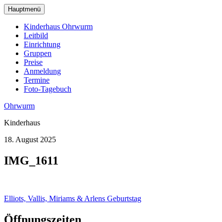
zum
Hauptmenü
Hauptinhalt
wechseln
Kinderhaus Ohrwurm
Leitbild
Einrichtung
Gruppen
Preise
Anmeldung
Termine
Foto-Tagebuch
Ohrwurm
Kinderhaus
18. August 2025
IMG_1611
Beitragsnavigation
Elliots, Vallis, Miriams & Arlens Geburtstag
Öffnungszeiten