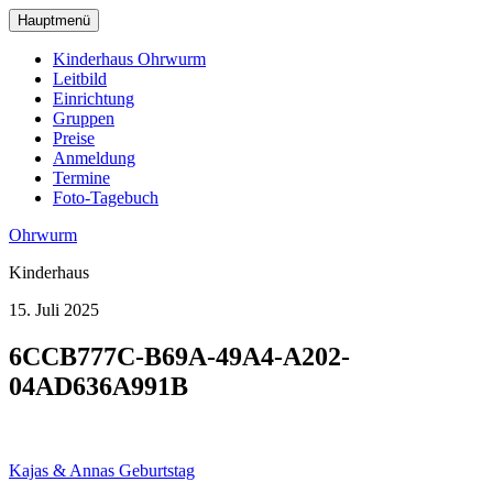
zum
Hauptmenü
Hauptinhalt
wechseln
Kinderhaus Ohrwurm
Leitbild
Einrichtung
Gruppen
Preise
Anmeldung
Termine
Foto-Tagebuch
Ohrwurm
Kinderhaus
15. Juli 2025
6CCB777C-B69A-49A4-A202-
04AD636A991B
Beitragsnavigation
Kajas & Annas Geburtstag