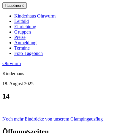
zum
Hauptmenü
Hauptinhalt
wechseln
Kinderhaus Ohrwurm
Leitbild
Einrichtung
Gruppen
Preise
Anmeldung
Termine
Foto-Tagebuch
Ohrwurm
Kinderhaus
18. August 2025
14
Beitragsnavigation
Noch mehr Eindrücke von unserem Glampingausflug
Öffnungszeiten