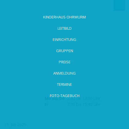
zum
Hauptinhalt
wechseln
KINDERHAUS OHRWURM
LEITBILD
EINRICHTUNG
GRUPPEN
PREISE
ANMELDUNG
TERMINE
FOTO-TAGEBUCH
Mo bis Do
7:30 bis 17:00 Uhr
Fr
7:30 bis 15:30 Uhr
15. Juli 2025