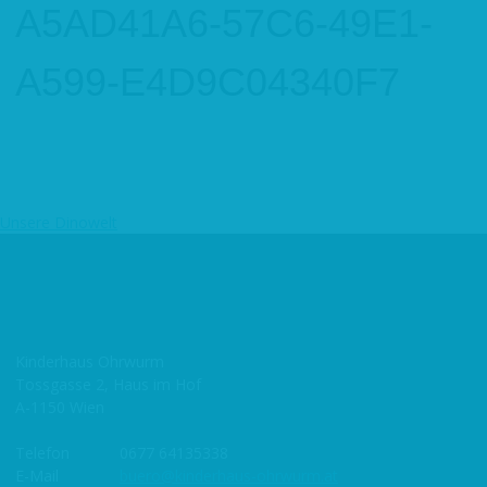
A5AD41A6-57C6-49E1-
A599-E4D9C04340F7
Unsere Dinowelt
Beitragsnavigation
Kinderhaus Ohrwurm
Tossgasse 2, Haus im Hof
A-1150 Wien
Telefon
0677 64135338
E-Mail
buero@kinderhaus-ohrwurm.at