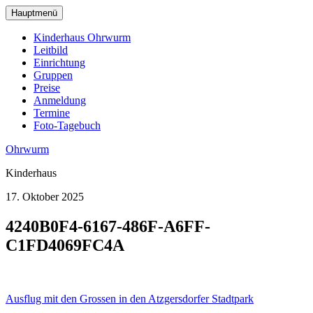
zum
Hauptmenü
Hauptinhalt
wechseln
Kinderhaus Ohrwurm
Leitbild
Einrichtung
Gruppen
Preise
Anmeldung
Termine
Foto-Tagebuch
Ohrwurm
Kinderhaus
17. Oktober 2025
4240B0F4-6167-486F-A6FF-
C1FD4069FC4A
Beitragsnavigation
Ausflug mit den Grossen in den Atzgersdorfer Stadtpark