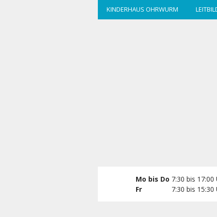
zum
KINDERHAUS OHRWURM
LEITBIL
Hauptinhalt
wechseln
Mo bis Do
7:30 bis 17:00
Fr
7:30 bis 15:30