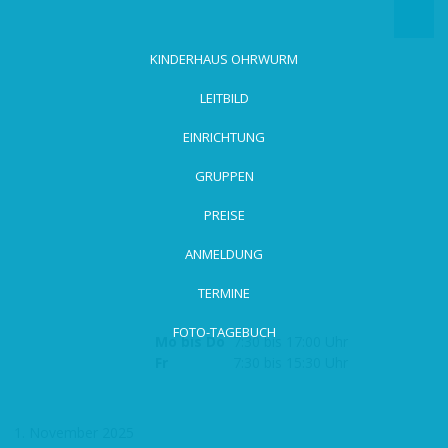
zum
Hauptinhalt
wechseln
KINDERHAUS OHRWURM
LEITBILD
EINRICHTUNG
GRUPPEN
PREISE
ANMELDUNG
TERMINE
FOTO-TAGEBUCH
Mo bis Do
7:30 bis 17:00 Uhr
Fr
7:30 bis 15:30 Uhr
1. November 2025