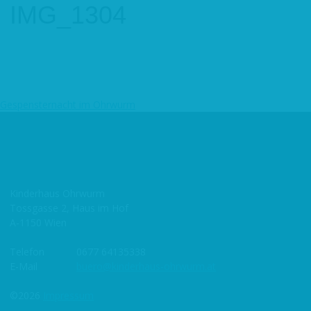
IMG_1304
Gespensternacht im Ohrwurm
Beitragsnavigation
Kinderhaus Ohrwurm
Tossgasse 2, Haus im Hof
A-1150 Wien
Telefon
0677 64135338
E-Mail
buero@kinderhaus-ohrwurm.at
©2026
Impressum