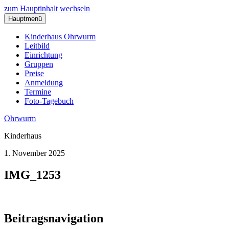
zum Hauptinhalt wechseln
Hauptmenü
Kinderhaus Ohrwurm
Leitbild
Einrichtung
Gruppen
Preise
Anmeldung
Termine
Foto-Tagebuch
Ohrwurm
Kinderhaus
1. November 2025
IMG_1253
Beitragsnavigation