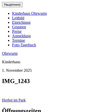
zum
Hauptmenü
Hauptinhalt
wechseln
Kinderhaus Ohrwurm
Leitbild
Einrichtung
Gruppen
Preise
Anmeldung
Termine
Foto-Tagebuch
Ohrwurm
Kinderhaus
1. November 2025
IMG_1243
Beitragsnavigation
Herbst im Park
Öffnungszeiten