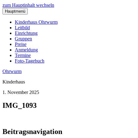
zum Hauptinhalt wechseln
Hauptmenü
Kinderhaus Ohrwurm
Leitbild
Einrichtung
Gruppen
Preise
Anmeldung
Termine
Foto-Tagebuch
Ohrwurm
Kinderhaus
1. November 2025
IMG_1093
Beitragsnavigation