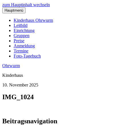
zum Hauptinhalt wechseln
Hauptmenü
Kinderhaus Ohrwurm
Leitbild
Einrichtung
Gruppen
Preise
Anmeldung
Termine
Foto-Tagebuch
Ohrwurm
Kinderhaus
10. November 2025
IMG_1024
Beitragsnavigation