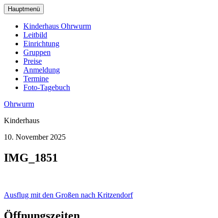
zum
Hauptmenü
Hauptinhalt
wechseln
Kinderhaus Ohrwurm
Leitbild
Einrichtung
Gruppen
Preise
Anmeldung
Termine
Foto-Tagebuch
Ohrwurm
Kinderhaus
10. November 2025
IMG_1851
Beitragsnavigation
Ausflug mit den Großen nach Kritzendorf
Öffnungszeiten