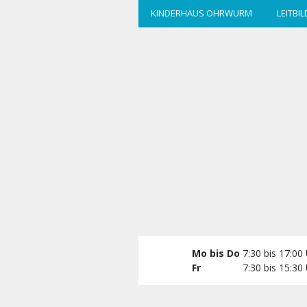
zum
KINDERHAUS OHRWURM
LEITBIL
Hauptinhalt
wechseln
Mo bis Do
7:30 bis 17:00
Fr
7:30 bis 15:30