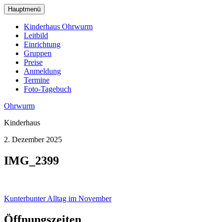
zum
Hauptmenü
Hauptinhalt
wechseln
Kinderhaus Ohrwurm
Leitbild
Einrichtung
Gruppen
Preise
Anmeldung
Termine
Foto-Tagebuch
Ohrwurm
Kinderhaus
2. Dezember 2025
IMG_2399
Beitragsnavigation
Kunterbunter Alltag im November
Öffnungszeiten