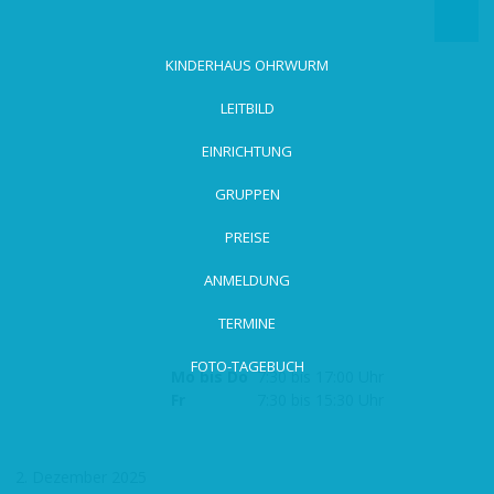
zum
Hauptinhalt
wechseln
KINDERHAUS OHRWURM
LEITBILD
EINRICHTUNG
GRUPPEN
PREISE
ANMELDUNG
TERMINE
FOTO-TAGEBUCH
Mo bis Do
7:30 bis 17:00 Uhr
Fr
7:30 bis 15:30 Uhr
2. Dezember 2025