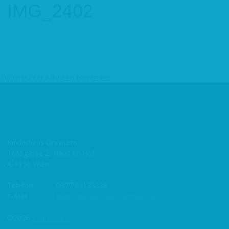
IMG_2402
Kunterbunter Alltag im November
Beitragsnavigation
Kinderhaus Ohrwurm
Tossgasse 2, Haus im Hof
A-1150 Wien
Telefon
0677 64135338
E-Mail
buero@kinderhaus-ohrwurm.at
©2026
Impressum