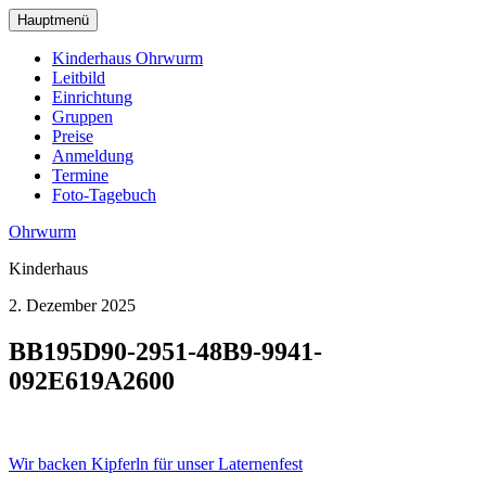
zum
Hauptmenü
Hauptinhalt
wechseln
Kinderhaus Ohrwurm
Leitbild
Einrichtung
Gruppen
Preise
Anmeldung
Termine
Foto-Tagebuch
Ohrwurm
Kinderhaus
2. Dezember 2025
BB195D90-2951-48B9-9941-
092E619A2600
Beitragsnavigation
Wir backen Kipferln für unser Laternenfest