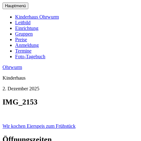
zum
Hauptmenü
Hauptinhalt
wechseln
Kinderhaus Ohrwurm
Leitbild
Einrichtung
Gruppen
Preise
Anmeldung
Termine
Foto-Tagebuch
Ohrwurm
Kinderhaus
2. Dezember 2025
IMG_2153
Beitragsnavigation
Wir kochen Eierspeis zum Frühstück
Öffnungszeiten