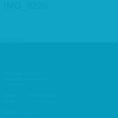
IMG_8226
Alltag im Park
Beitragsnavigation
Kinderhaus Ohrwurm
Tossgasse 2, Haus im Hof
A-1150 Wien
Telefon
0677 64135338
E-Mail
buero@kinderhaus-ohrwurm.at
©2026
Impressum