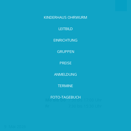
zum
Hauptinhalt
wechseln
KINDERHAUS OHRWURM
LEITBILD
EINRICHTUNG
GRUPPEN
PREISE
ANMELDUNG
TERMINE
FOTO-TAGEBUCH
Mo bis Do
7:30 bis 17:00 Uhr
Fr
7:30 bis 15:30 Uhr
9. Mai 2026