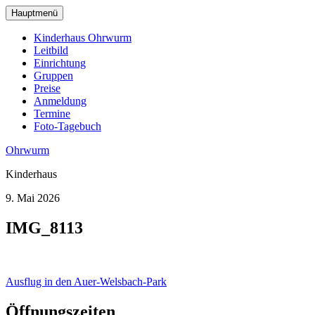
zum
Hauptmenü
Hauptinhalt
wechseln
Kinderhaus Ohrwurm
Leitbild
Einrichtung
Gruppen
Preise
Anmeldung
Termine
Foto-Tagebuch
Ohrwurm
Kinderhaus
9. Mai 2026
IMG_8113
Beitragsnavigation
Ausflug in den Auer-Welsbach-Park
Öffnungszeiten