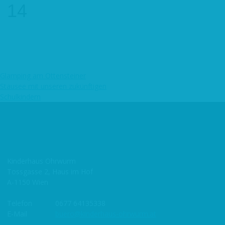
14
Glamping am Ottensteiner
Beitragsnavigation
Stausee mit unseren zukünftigen
Schulkindern
Kinderhaus Ohrwurm
Tossgasse 2, Haus im Hof
A-1150 Wien
Telefon
0677 64135338
E-Mail
buero@kinderhaus-ohrwurm.at