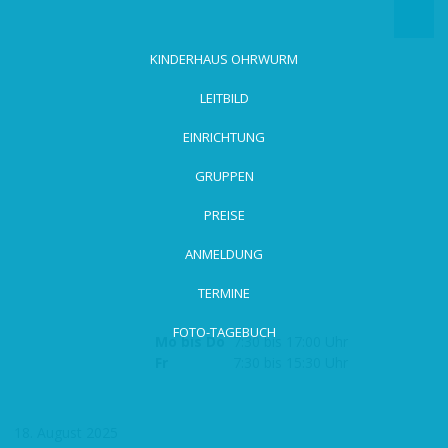
zum
Hauptinhalt
wechseln
KINDERHAUS OHRWURM
LEITBILD
EINRICHTUNG
GRUPPEN
PREISE
ANMELDUNG
TERMINE
FOTO-TAGEBUCH
Mo bis Do
7:30 bis 17:00 Uhr
Fr
7:30 bis 15:30 Uhr
18. August 2025