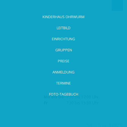
zum
Hauptinhalt
wechseln
KINDERHAUS OHRWURM
LEITBILD
EINRICHTUNG
GRUPPEN
PREISE
ANMELDUNG
TERMINE
FOTO-TAGEBUCH
Mo bis Do
7:30 bis 17:00 Uhr
Fr
7:30 bis 15:30 Uhr
24. Juli 2025