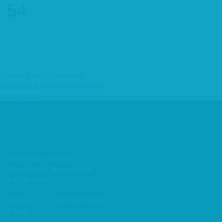
54
Glamping am Ottensteiner
Beitragsnavigation
Stausee mit unseren zukünftigen
Schulkindern
Kinderhaus Ohrwurm
Tossgasse 2, Haus im Hof
A-1150 Wien
Telefon
0677 64135338
E-Mail
buero@kinderhaus-ohrwurm.at