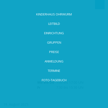
zum
Hauptinhalt
wechseln
KINDERHAUS OHRWURM
LEITBILD
EINRICHTUNG
GRUPPEN
PREISE
ANMELDUNG
TERMINE
FOTO-TAGEBUCH
Mo bis Do
7:30 bis 17:00 Uhr
Fr
7:30 bis 15:30 Uhr
18. August 2025